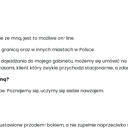
 ze mną, jest to możliwe on-line.
granicą oraz w innych miastach w Polsce.
ści dojeżdżania do mojego gabinetu, możemy się umówić n
ami, klient który zwykle przychodzi stacjonarnie, a zdarzy
mną?
e. Poznajemy się, uczymy się siebie nawzajem.
ą ustawione przodem-bokiem, a nie zupełnie naprzeciwko 