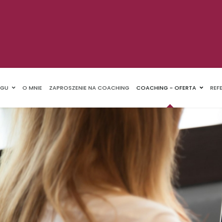
NGU
O MNIE
ZAPROSZENIE NA COACHING
COACHING - OFERTA
REF