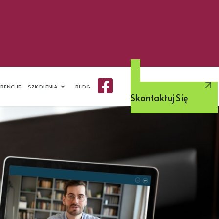
Myślisz O Coachingu
ERENCJE
SZKOLENIA
BLOG
Skontaktuj Się