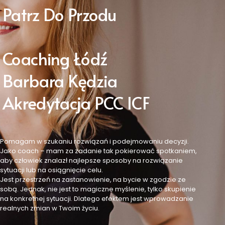
Patrz Do Przodu
Coaching Łódź
Barbara Kędzia
Akredytacja PCC ICF
Pomagam w szukaniu rozwiązań i podejmowaniu decyzji.
Jako coach – mam za zadanie tak pokierować spotkaniem,
aby człowiek znalazł najlepsze sposoby na rozwiązanie
sytuacji lub na osiągnięcie celu.
Jest przestrzeń na zastanowienie, na bycie w zgodzie ze
sobą. Jednak, nie jest to magiczne myślenie, tylko skupienie
na konkretnej sytuacji. Dlatego efektem jest wprowadzanie
realnych zmian w Twoim życiu.