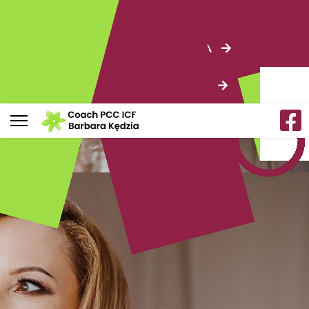
ZOBACZ NAJBLIŻSZE SZKOLENIA
Zobacz najbliższe szkolenia