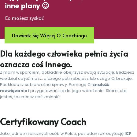
inne plany 😉
Co możesz zyskać
Dowiedz Się Więcej O Coachingu
Dla każdego człowieka pełnia życia
oznacza coś innego.
Z moim wsparciem, dokładnie obejrzysz swoją sytuację. Będziesz
wiedział co już masz, a czego potrzebujesz lub czego Ci brakuje.
Poukładasz sobie ważne sprawy. Pomogę Ci
znaleźć
rozwiązanie
i przygotować się do jego wdrożenia. Skoro tutaj
jesteś, to chcesz coś zmienić.
Certyfikowany Coach
Jako jedna z nielicznych osób w Polce, posiadam akredytację
ICF