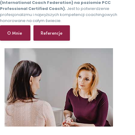
(International Coach Federation) na poziomie PCC
Professional Certified Coach).
Jest to potwierdzenie
profesjonalizmu i najwyższych kompetencji coachingowych
honorowane na całym świecie.
O Mnie
Referencje